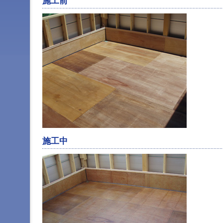
施工前
ジ
ャ
ン
プ
す
る
た
め
の
ナ
ビ
ゲ
ー
シ
ョ
ン
施工中
ス
キ
ッ
プ
で
す。
本
文