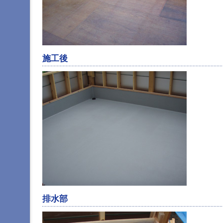
へ
ジ
ャ
ン
プ
グ
ロ
施工後
ー
バ
ル
メ
ニ
ュ
ー
へ
ジ
ャ
ン
プ
サ
イ
ド
排水部
メ
ニ
ュ