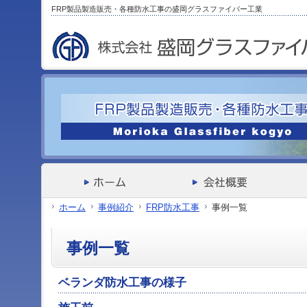
サ
フ
FRP製品製造販売・各種防水工事の盛岡グラスファイバー工業
本
グ
本
イ
ッ
文
ロ
文
ド
タ
と
ー
の
メ
ー
グ
バ
エ
ニ
の
ロ
ル
リ
ュ
エ
ー
メ
ア
ー
リ
バ
ニ
で
の
ア
ル
ュ
す。
エ
で
メ
ー
リ
す。
ニ
の
ア
ュ
エ
で
ー・
リ
す。
サ
ア
イ
で
ド
す。
メ
ホーム
事例紹介
FRP防水工事
事例一覧
ニ
ュ
ー・
事例一覧
フ
ッ
タ
ベランダ防水工事の様子
ー
へ