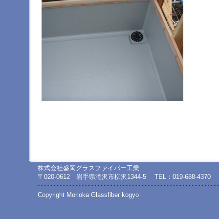
ー
へ
ジ
ャ
ン
プ
フ
ッ
タ
ー
へ
ジ
ャ
ン
プ
株式会社盛岡グラスファイパー工業
〒020-0612 岩手県滝沢市柳沢1344-5
TEL：019-688-4370
Copyright Morioka Glassfiber kogyo