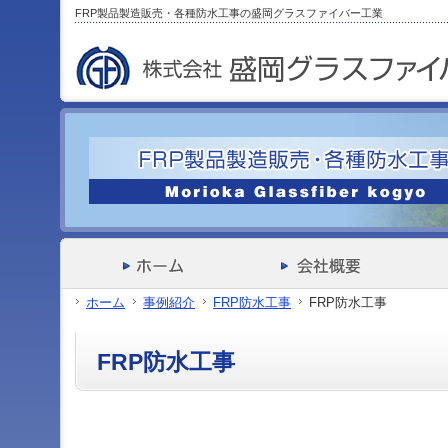
サ
フ
FRP製品製造販売・各種防水工事の盛岡グラスファイバー工業
本
グ
本
イ
ッ
文
ロ
文
ド
タ
と
ー
の
メ
ー
グ
バ
エ
ニ
の
ロ
ル
リ
ュ
エ
ー
メ
ア
ー
リ
バ
ニ
で
の
ア
ル
ュ
す。
エ
で
メ
ー
リ
す。
ニ
の
ア
ュ
エ
で
ー・
リ
す。
サ
ア
イ
で
ド
す。
メ
ホーム
事例紹介
FRP防水工事
FRP防水工事
ニ
ュ
ー・
FRP防水工事
フ
ッ
タ
ー
へ