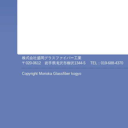
ジ
ャ
ン
プ
す
る
た
め
の
ナ
ビ
株式会社盛岡グラスファイパー工業
ゲ
〒020-0612 岩手県滝沢市柳沢1344-5
TEL：019-688-4370
ー
シ
Copyright Morioka Glassfiber kogyo
ョ
ン
ス
キ
ッ
プ
で
す。
本
文